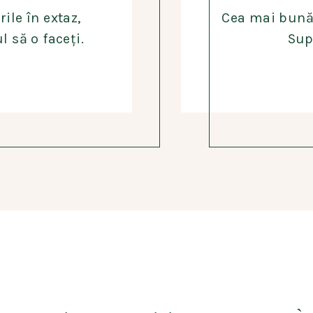
ile în extaz,
Cea mai bună
l să o faceți.
Sup