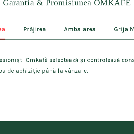
Garanția & Promisiunea
OMKAF
È
ea
Prăjirea
Ambalarea
Grija 
esioniști Omkafè selectează și controlează con
pa de achiziție până la vânzare.