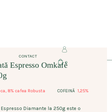
CONTACT
0
ată Espresso Omkafè
0g
ica, 8% cafea Robusta
1,25%
COFEINĂ
Espresso Diamante la 250g este o