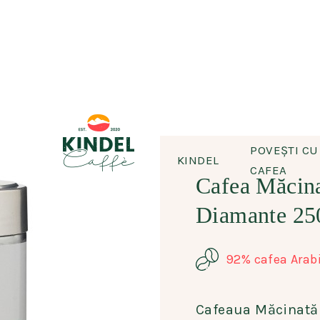
POVEȘTI CU
KINDEL
CAFEA
Cafea Măcin
Diamante 25
92% cafea Arab
Cafeaua Măcinată 