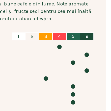
ai bune cafele din lume. Note aromate
mel și fructe seci pentru cea mai înaltă
o-ului italian adevărat.
1
2
3
4
5
6