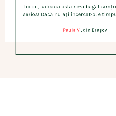
Ioooii, cafeaua asta ne-a băgat simțur
serios! Dacă nu ați încercat-o, e timpu
Paula V.
, din Brașov